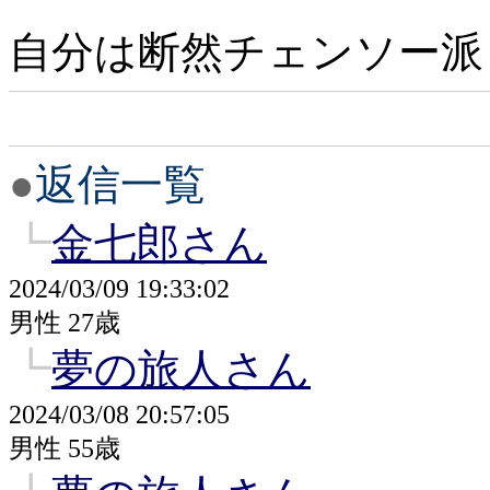
自分は断然チェンソー派
●
返信一覧
┗
金七郎さん
2024/03/09 19:33:02
男性 27歳
┗
夢の旅人さん
2024/03/08 20:57:05
男性 55歳