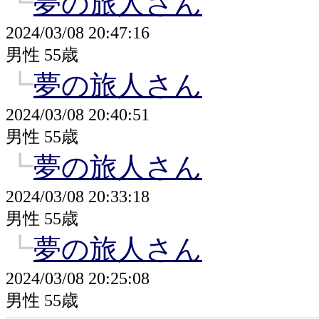
┗
夢の旅人さん
2024/03/08 20:47:16
男性 55歳
┗
夢の旅人さん
2024/03/08 20:40:51
男性 55歳
┗
夢の旅人さん
2024/03/08 20:33:18
男性 55歳
┗
夢の旅人さん
2024/03/08 20:25:08
男性 55歳