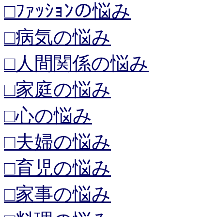
□ﾌｧｯｼｮﾝの悩み
□病気の悩み
□人間関係の悩み
□家庭の悩み
□心の悩み
□夫婦の悩み
□育児の悩み
□家事の悩み