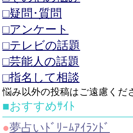
□疑問･質問
□アンケート
□テレビの話題
□芸能人の話題
□指名して相談
悩み以外の投稿はご遠慮くだ
■おすすめｻｲﾄ
●
夢占いﾄﾞﾘｰﾑｱｲﾗﾝﾄﾞ