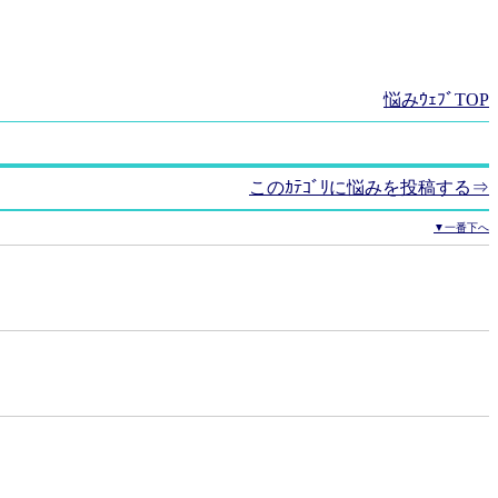
悩みｳｪﾌﾞTOP
このｶﾃｺﾞﾘに悩みを投稿する⇒
▼一番下へ