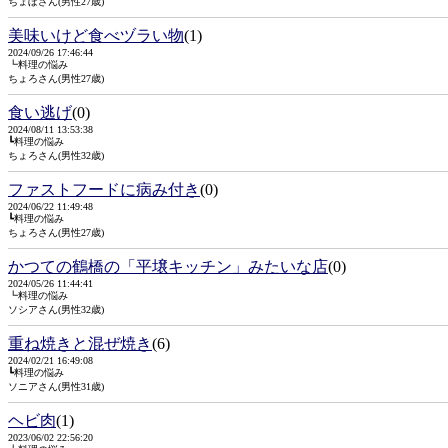
ちょぼさん(男性27歳)
美味いけど食べヅラい物
(1)
2024/09/26 17:46:44
┗料理の悩み
ちょろさん(男性27歳)
食い逃げ
(0)
2024/08/11 13:53:38
┗料理の悩み
ちょろさん(男性32歳)
ファストフードに病み付き
(0)
2024/06/22 11:49:48
┗料理の悩み
ちょろさん(男性27歳)
かつての鶴橋の「平壌キッチン」みたいな店
(0)
2024/05/26 11:44:41
┗料理の悩み
ソシアさん(男性32歳)
重ね焼きと混ぜ焼き
(6)
2024/02/21 16:49:08
┗料理の悩み
ソニアさん(男性31歳)
ヘビ肉
(1)
2023/06/02 22:56:20