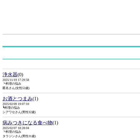
浄水器
(0)
2025/11/19 17:29:58
┗料理の悩み
匿名さん(女性52歳)
お酒とつまみ
(1)
2025/02/09 19:07:10
┗料理の悩み
シアワセさん(男性32歳)
病みつきになる食べ物
(1)
2025/02/07 18:28:04
┗料理の悩み
タラジンさん(男性31歳)