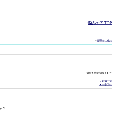
悩みｳｪﾌﾞTOP
○
管理者に連絡
返信を締め切りました
▽返信一覧
▼一番下へ
か？