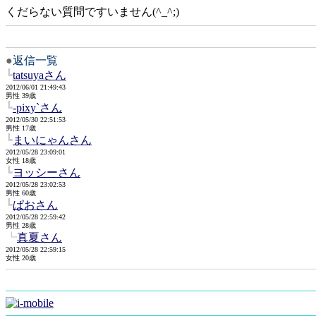
くだらない質問ですいません(^_^;)
●
返信一覧
┗
tatsuyaさん
2012/06/01 21:49:43
男性 39歳
┗
-pixy`さん
2012/05/30 22:51:53
男性 17歳
┗
まいにゃんさん
2012/05/28 23:09:01
女性 18歳
┗
ヨッシーさん
2012/05/28 23:02:53
男性 60歳
┗
ぱおさん
2012/05/28 22:59:42
男性 28歳
┗
真夏さん
2012/05/28 22:59:15
女性 20歳