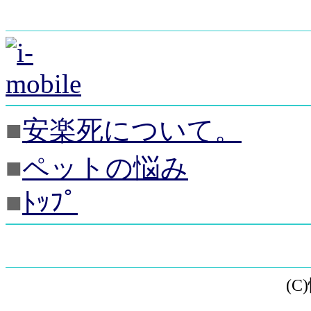
■
安楽死について。
■
ペットの悩み
■
ﾄｯﾌﾟ
(