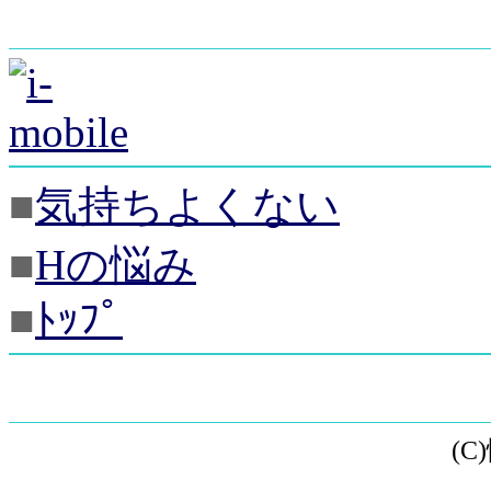
■
気持ちよくない
■
Hの悩み
■
ﾄｯﾌﾟ
(